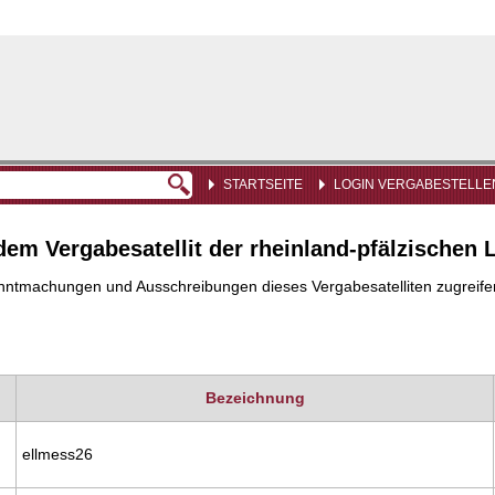
STARTSEITE
LOGIN VERGABESTELLE
dem Vergabesatellit der rheinland-pfälzische
nntmachungen und Ausschreibungen dieses Vergabesatelliten zugreifen. D
Bezeichnung
ellmess26