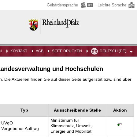
Gebärdensprache
Leichte Sprache
Rheinland-
Pfalz
N
KONTAKT
AGB
SEITE DRUCKEN
DEUTSCH (DE)
n Landesverwaltung und Hochschulen
ie Aktuellen finden Sie auf dieser Seite aufgelistet bzw. sind über
Typ
Ausschreibende Stelle
Aktion
Ministerium für
UVgO
Klimaschutz, Umwelt,
Vergebener Auftrag
Energie und Mobilität