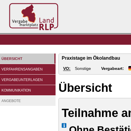
Vergabemarktplatz
Land
RLP
Praxistage im Ökolandbau
ÜBERSICHT
VO:
Sonstige
Vergabeart:
VERFAHRENSANGABEN
VERGABEUNTERLAGEN
Übersicht
KOMMUNIKATION
ANGEBOTE
Teilnahme a
Info
Ohne Bestät