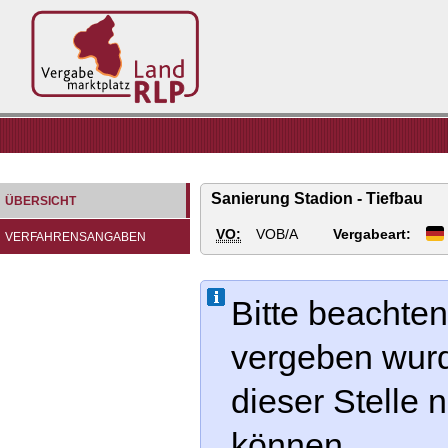
Vergabemarktplatz
Land
RLP
Sanierung Stadion - Tiefbau
ÜBERSICHT
VO:
VOB/A
Vergabeart:
VERFAHRENSANGABEN
Bitte beachten
vergeben wur
dieser Stelle
können.