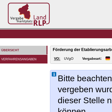
Vergabemarktplatz
Land
RLP
Förderung der Etablierungsarbe
ÜBERSICHT
VO:
UVgO
Vergabeart:
VERFAHRENSANGABEN
Bitte beachten
vergeben wur
dieser Stelle
können.