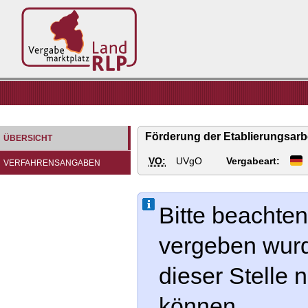
Vergabemarktplatz
Land
RLP
Förderung der Etablierungsarbe
ÜBERSICHT
VO:
UVgO
Vergabeart:
VERFAHRENSANGABEN
Bitte beachten
vergeben wur
dieser Stelle
können.