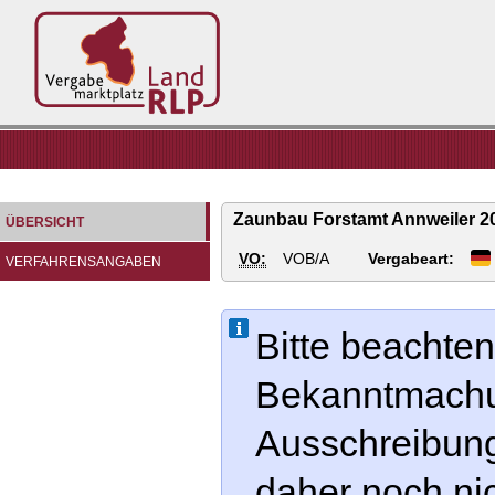
Vergabemarktplatz
Land
RLP
Zaunbau Forstamt Annweiler 2
ÜBERSICHT
VO:
VOB/A
Vergabeart:
VERFAHRENSANGABEN
Bitte beachten
Bekanntmachun
Ausschreibung
daher noch ni